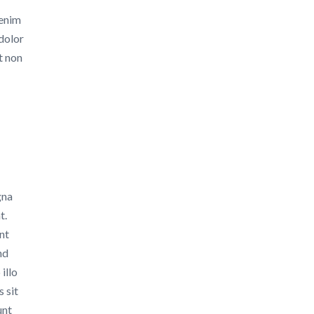
 enim
 dolor
t non
gna
t.
int
nd
illo
 sit
unt