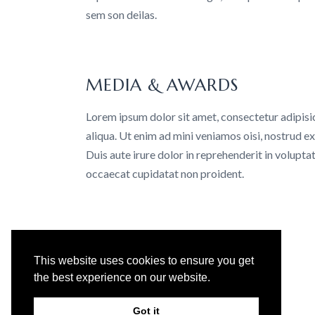
sem son deilas.
MEDIA & AWARDS
Lorem ipsum dolor sit amet, consectetur adipisi
aliqua. Ut enim ad mini veniamos oisi, nostrud e
Duis aute irure dolor in reprehenderit in voluptat
occaecat cupidatat non proident.
Email:
Info@excellage.ae
Whatsapp:
+971 50 213 9688
Phone:
+971 4 330 0064
Advertisement License No:
OT8ZF8NV-
This website uses cookies to ensure you get
090326
the best experience on our website.
Got it