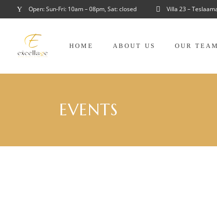
Open: Sun-Fri: 10am – 08pm, Sat: closed
Villa 23 – Teslaam
HOME
ABOUT US
OUR TEA
EVENTS