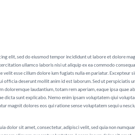
cing elit, sed do eiusmod tempor incididunt ut labore et dolore ma
xercitation ullamco laboris nisi ut aliquip ex ea commodo consequa
e velit esse cillum dolore ium fugiats nulla en pariatur. Excepteur s
i officia deserunt mollit anim id est laborum. Sed ut perspiciatis u
ium doloremque laudantium, totam rem aperiam, eaque ipsa quae ab 
itae dicta sunt explicabo. Nemo enim ipsam voluptatem qiui voluptas
ntur magnit dolores eos qui ratione sense voluptatem sequi u nesci
a dolor sit amet, consectetur, adipisci velit, sed quia non numqu