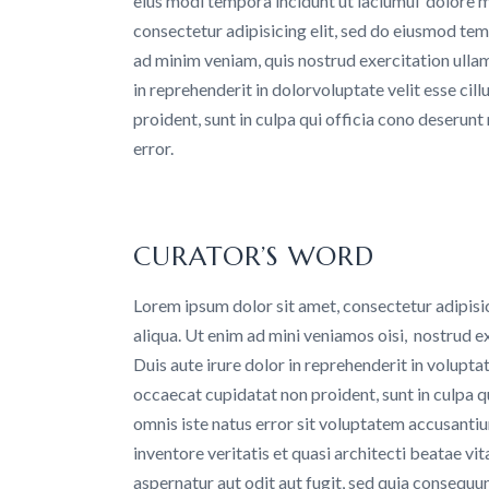
eius modi tempora incidunt ut laciumui dolore 
consectetur adipisicing elit, sed do eiusmod tem
ad minim veniam, quis nostrud exercitation ullam
in reprehenderit in dolorvoluptate velit esse cil
proident, sunt in culpa qui officia cono deserunt
error.
CURATOR’S WORD
Lorem ipsum dolor sit amet, consectetur adipisi
aliqua. Ut enim ad mini veniamos oisi, nostrud e
Duis aute irure dolor in reprehenderit in voluptat
occaecat cupidatat non proident, sunt in culpa qu
omnis iste natus error sit voluptatem accusant
inventore veritatis et quasi architecti beatae v
aspernatur aut odit aut fugit, sed quia consequu