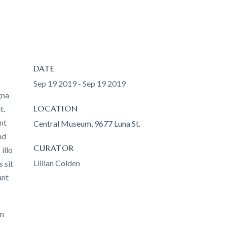
DATE
Sep 19 2019 - Sep 19 2019
gna
LOCATION
t.
int
Central Museum, 9677 Luna St.
nd
CURATOR
illo
Lillian Colden
 sit
unt
am