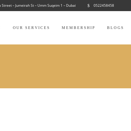
a Street – Jumeirah St – Umm Suqeim 1 – Dubai
0522458458
M
OUR SERVICES
MEMBERSHIP
BLOGS