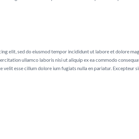
COMPANY
L
cing elit, sed do eiusmod tempor incididunt ut labore et dolore ma
About us
Su
xercitation ullamco laboris nisi ut aliquip ex ea commodo consequa
Sa
e velit esse cillum dolore ium fugiats nulla en pariatur. Excepteur s
Privacy & Policy
V
Patient Satisfaction Survey
Um