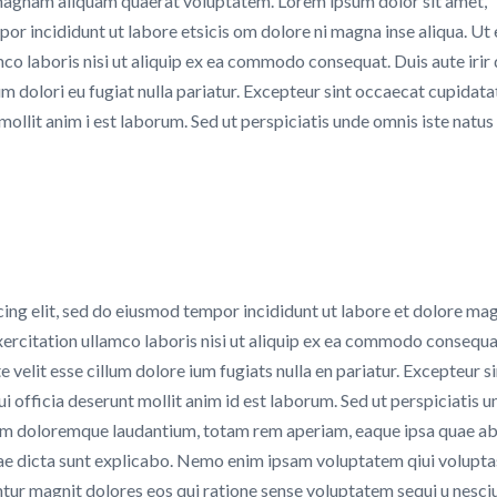
magnam aliquam quaerat voluptatem. Lorem ipsum dolor sit amet,
por incididunt ut labore etsicis om dolore ni magna inse aliqua. Ut
co laboris nisi ut aliquip ex ea commodo consequat. Duis aute irir
lum dolori eu fugiat nulla pariatur. Excepteur sint occaecat cupidata
 mollit anim i est laborum. Sed ut perspiciatis unde omnis iste natus
cing elit, sed do eiusmod tempor incididunt ut labore et dolore ma
xercitation ullamco laboris nisi ut aliquip ex ea commodo consequa
e velit esse cillum dolore ium fugiats nulla en pariatur. Excepteur s
i officia deserunt mollit anim id est laborum. Sed ut perspiciatis u
ium doloremque laudantium, totam rem aperiam, eaque ipsa quae ab 
itae dicta sunt explicabo. Nemo enim ipsam voluptatem qiui voluptas
ntur magnit dolores eos qui ratione sense voluptatem sequi u nesci