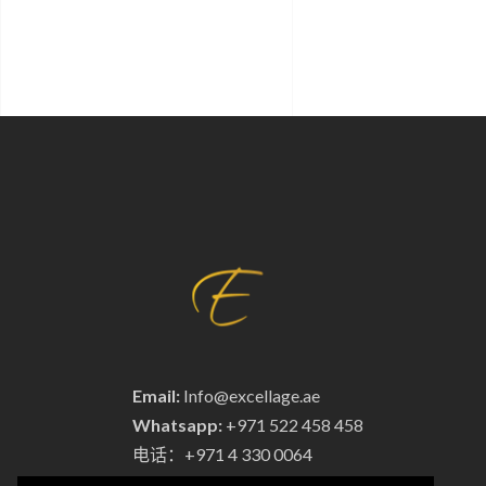
Email:
Info@excellage.ae
Whatsapp:
+971 522 458 458
电话：+971 4 330 0064