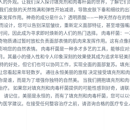
人的外观。让我们深入探讨填充剂和肉毒杆菌的世界，了解它们
，我们皮肤的天然饱满和弹性开始减退，导致皮肤下垂和细纹的
来发挥作用。神奇的成分是什么？透明质酸——一种天然存在的
的而设计，您可以告别深层皱纹，重新定义面部特征，甚至增强
时间，因此成为寻求即时焕新的人们的热门选择。 肉毒杆菌：一
奇物质通过暂时放松负责面部表情的肌肉来发挥作用。这有点像按
影响您的自然表情。 肉毒杆菌是一种多才多艺的工具，能够应
月。其最小的侵入性和令人印象深刻的效果使其成为追求年轻美
独特的好处，但它们也可以协同工作，实现全面的面部复苏。填
让您看起来年轻数岁。 通往永恒美丽的旅程 决定接受填充剂和
你是谁，而是为了增强你独特的自然美。 当我们拥抱填充剂和
治疗。 如果您对填充剂和肉毒杆菌提供的可能性感到好奇，请
。 请记住，美丽是永恒的，而有了填充剂和肉毒杆菌，您可以以
为医学建议。在接受任何整容治疗之前，请咨询合格的医疗专业