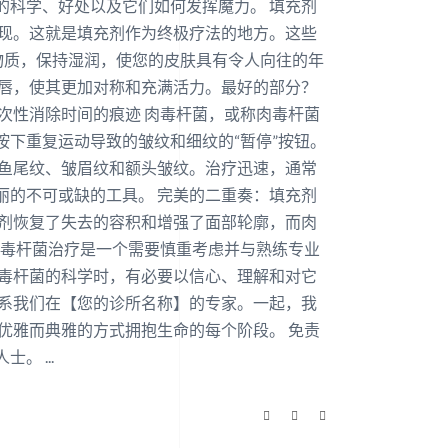
的科学、好处以及它们如何发挥魔力。 填充剂
出现。这就是填充剂作为终极疗法的地方。这些
物质，保持湿润，使您的皮肤具有令人向往的年
嘴唇，使其更加对称和充满活力。最好的部分？
次性消除时间的痕迹 肉毒杆菌，或称肉毒杆菌
下重复运动导致的皱纹和细纹的“暂停”按钮。
对鱼尾纹、皱眉纹和额头皱纹。治疗迅速，通常
丽的不可或缺的工具。 完美的二重奏：填充剂
充剂恢复了失去的容积和增强了面部轮廓，而肉
肉毒杆菌治疗是一个需要慎重考虑并与熟练专业
肉毒杆菌的科学时，有必要以信心、理解和对它
联系我们在【您的诊所名称】的专家。一起，我
优雅而典雅的方式拥抱生命的每个阶段。 免责
人士。