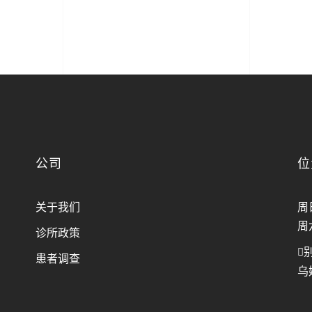
公司
位
关于我们
周
周
诊所政策
别
患者调查
乌