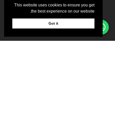
الهاتف
This website uses cookies to ensure you get
the best experience on our website.
الرقم الإعلانى :
OT8ZF8NV-090326
Got it
عن العيادة
معلومات عنا
سياسة العيادة
حجز موعد
المكان
الأحد – الجمعة: 10:00 صباحًا – 08:00 مساءً
السبت: مغلق
فيلا 23 – شارع تسلاما – شارع جميرا