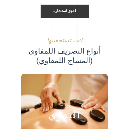
احجز استشارة
انت تستحقينها
أنواع التصريف اللمفاوي
(المساج اللمفاوي)
يتم إجراء التصريف اللمفاوي من قبل
اليدوي
متخصص أو معالج مؤهل.