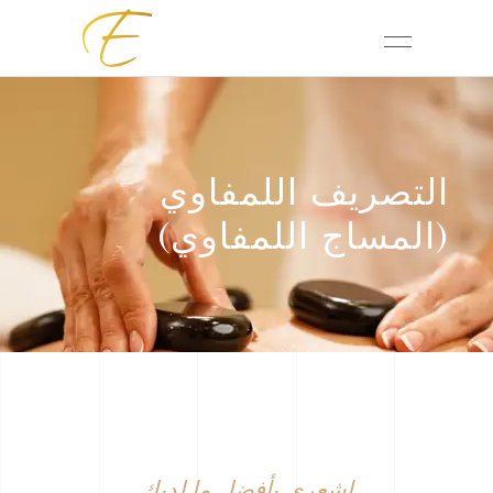
التصريف اللمفاوي
(المساج اللمفاوي)
اشعري بأفضل ما لديك