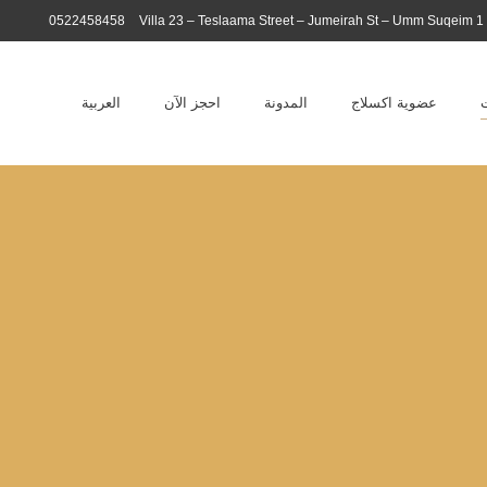
0522458458
Villa 23 – Teslaama Street – Jumeirah St – Umm Suqeim 1
عضوية اكسلاج
المدونة
احجز الآن
العربية