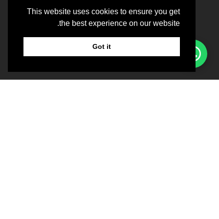
This website uses cookies to ensure you get
the best experience on our website.
معلومات عنا
سياسة العيادة
Got it
حجز موعد
المكان
الأحد – الجمعة: 10:00 صباحًا – 08:00 مساءً
السبت: مغلق
فيلا 23 – شارع تسلاما – شارع جميرا
أم سقيم 1 – دبي، الإمارات العربية المتحدة