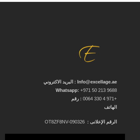
Info@excellage.ae : البريد الاكتروني
Whatsapp:
+971 50 213 9688
+971 4 330 0064
:
رقم
الهاتف
الرقم الإعلانى :
OT8ZF8NV-090326
عن العيادة