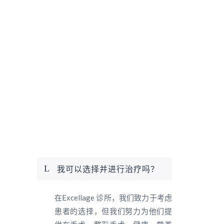
耳
整
耳整形手术旨在改变耳朵的异常形状，
形
改变它们的位置或大小，或者改善它们
的外观，以纠正先天缺陷。
手
术
我可以选择并进行治疗吗？
在Excellage 诊所，我们致力于考虑
患者的选择，但我们努力为他们提