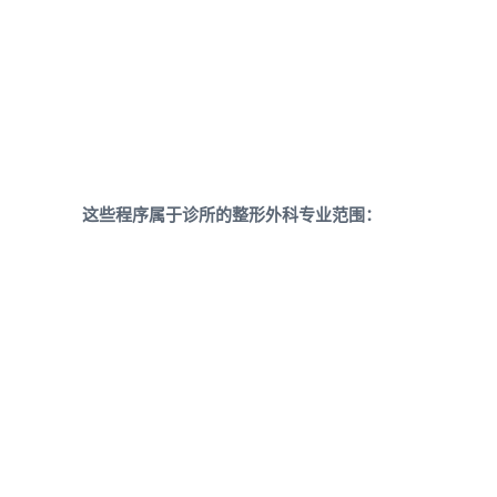
这些程序属于诊所的整形外科专业范围：
身
它旨在摆脱脂肪和多余的皮肤。
体
手术程序包括腹部整形手术、面
部拉提、乳房拉提和双下巴手
雕
术。