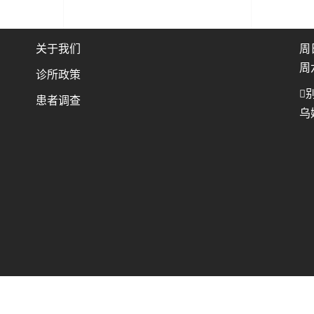
公司
位
关于我们
周
周
诊所政策
别
患者调查
乌