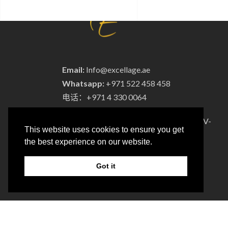
Email:
Info@excellage.ae
Whatsapp:
+971 522 458 458
电话：+971 4 330 0064
Advertisement License No:
OT8ZF8NV-
This website uses cookies to ensure you get
090326
the best experience on our website.
Got it