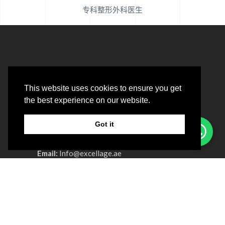
专科整形外科医生
This website uses cookies to ensure you get
the best experience on our website.
Got it
Email:
Info@excellage.ae
Whatsapp:
+971 522 458 458
电话：+971 4 330 0064
Advertisement License No:
OT8ZF8NV-
090326