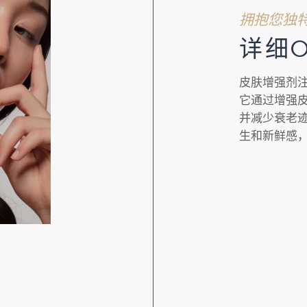
拥抱您独
详细0
皮肤增强剂
它通过增强
并减少衰老
生和新鲜感