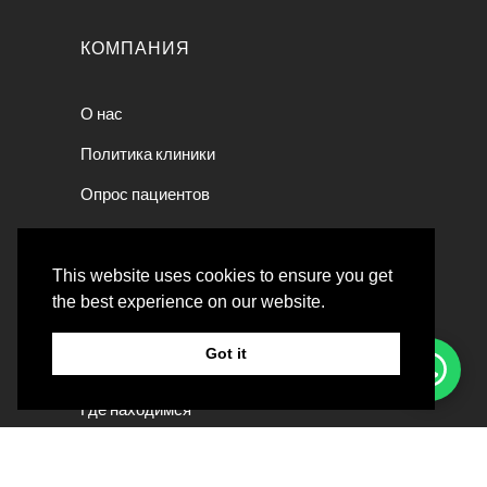
КОМПАНИЯ
О нас
Политика клиники
Опрос пациентов
КОМПАНИЯ
This website uses cookies to ensure you get
the best experience on our website.
ВС – ПН : 10:00 утра – 08:00 вечера
Got it
Суббота : Закрыто
Где находимся
Вилла 23 – Теслама Стрит