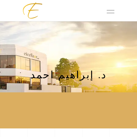
د. إبراهيم احمد