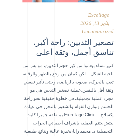
Excellage
يناير 13, 2026
Uncategorized
تصغير الثديين: راحة أكبر،
تناسق أجمل، وثقة أعلى
كتير نساء بيعانوا من كِبر حجم الثديين، مو بس من
ناحية الشكل…لكن كمان من وجع بالظهر والرقبة،
تعب بالحركة، صعوبة بالرياضة، وحتى تأثير نفسي
وثقة أقل بالنفس.عملية تصغير الثديين هي مو
مجرد عملية تجميلية،هي خطوة حقيقية نحو راحة
الجسم وتوازن القوام والشعور بالتحرر في عيادة
إكسلاج – Excellage Clinic بمنطقة جميرا كايت
بيتش،بتتم العملية بإشراف أخصائي الجراحة
التجميلية د. محمد رايا،بخبرة عالية ونتائج طبيعية