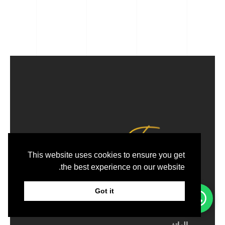
This website uses cookies to ensure you get
the best experience on our website.
Info@excellage.ae : البريد الاكتروني
Got it
Whatsapp:
+971 50 213 9688
+971 4 330 0064
:
رقم
الهاتف