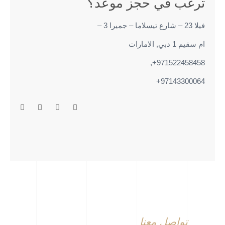
ترغب في حجز موعد؟
فيلا 23 – شارع تيسلاما – جميرا 3 –
ام سقيم 1 دبي, الامارات
971522458458+,
97143300064+
تواصل معنا