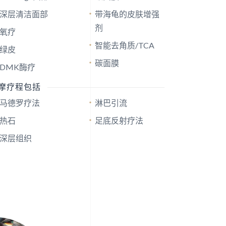
深层清洁面部
带海龟的皮肤增强
剂
氧疗
智能去角质/TCA
绿皮
碳面膜
DMK酶疗
摩疗程包括
马德罗疗法
淋巴引流
热石
足底反射疗法
深层组织