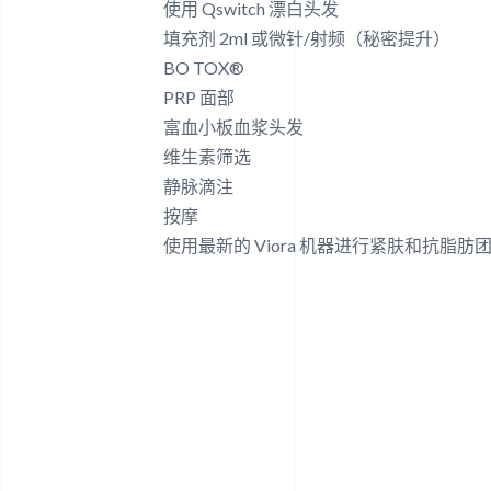
使用 Qswitch 漂白头发
填充剂 2ml 或微针/射频（秘密提升）
BO TOX®
PRP 面部
富血小板血浆头发
维生素筛选
静脉滴注
按摩
使用最新的 Viora 机器进行紧肤和抗脂肪