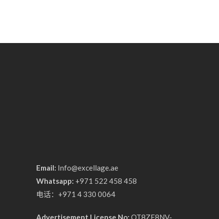
Email:
Info@excellage.ae
Whatsapp:
+971 522 458 458
电话：+971 4 330 0064
Advertisement License No:
OT8ZF8NV-