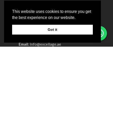
This website uses cookies to ensure you get
the best experience on our website.
Got it
Email:
Info@excellage.ae
Whatsapp:
+971 522 458 458
电话：+971 4 330 0064
Advertisement License No:
OT8ZF8NV-
090326
公司
关于我们