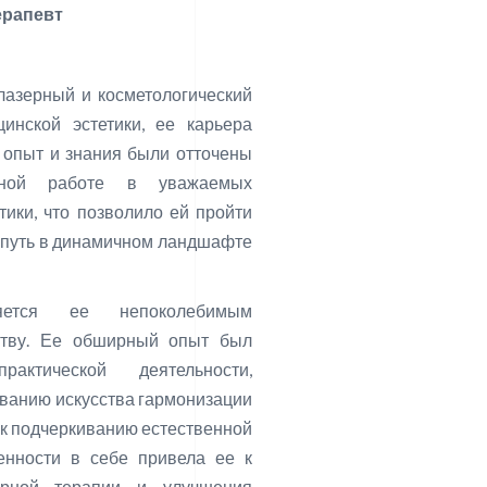
ерапевт
азерный и косметологический
инской эстетики, ее карьера
е опыт и знания были отточены
енной работе в уважаемых
тики, что позволило ей пройти
 путь в динамичном ландшафте
яется ее непоколебимым
ству. Ее обширный опыт был
актической деятельности,
ванию искусства гармонизации
ь к подчеркиванию естественной
енности в себе привела ее к
ерной терапии и улучшения