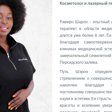
Косметолог и лазерный т
Равиро Шарон – опытный л
терапевт в области медиц
длится уже более 8 лет. Е
благодаря самоотверж
клиниках медицинской эсте
замечательный семилетний
Персидского залива.
Путь Шэрон определ
стремлением к совершен
накоплен благодаря пр
постоянному совершенство
науки и эстетики. Ее страст
красоты и вселению увер
изучению тонкостей лаз