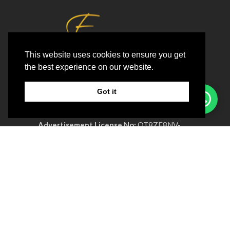
This website uses cookies to ensure you get
the best experience on our website.
Email:
Info@excellage.ae
Whatsapp:
+971 50 213 9688
Got it
Телефон:
+971 4 330 0064
Advertisement License No:
OT8ZF8NV-
090326
КОМПАНИЯ
О нас
Политика клиники