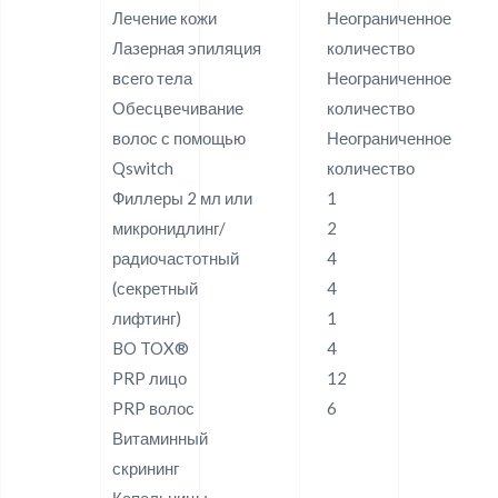
Лечение кожи
Неограниченное
Лазерная эпиляция
количество
всего тела
Неограниченное
Обесцвечивание
количество
волос с помощью
Неограниченное
Qswitch
количество
Филлеры 2 мл или
1
микронидлинг/
2
радиочастотный
4
(секретный
4
лифтинг)
1
BO TOX®
4
PRP лицо
12
PRP волос
6
Витаминный
скрининг