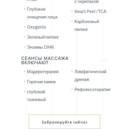
с черепахой
Глубокое
Smart Peel /TCA
очищение лица
Карбоновый
Oxygenio
пилинг
Зеленый пилинг
Энзимы DMK
СЕАНСЫ МАССАЖА
ВКЛЮЧАЮТ
Мадеротерапия
Лимфатический
дренаж
Горячие камни
Рефлексотерапия
глубокий
тканевый
Забронируйте сейчас