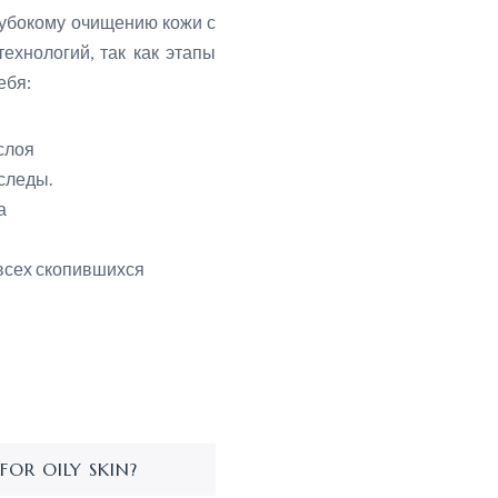
лубокому очищению кожи с
ехнологий, так как этапы
ебя:
слоя
следы.
а
всех скопившихся
FOR OILY SKIN?