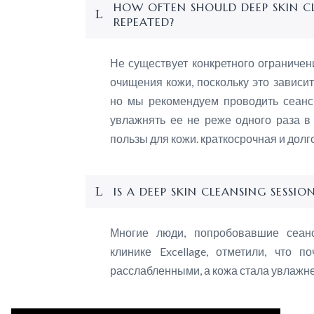
HOW OFTEN SHOULD DEEP SKIN C
REPEATED?
Не существует конкретного ограничен
очищения кожи, поскольку это зависит
но мы рекомендуем проводить сеанс 
увлажнять ее не реже одного раза в
пользы для кожи. краткосрочная и долг
IS A DEEP SKIN CLEANSING SESSIO
Многие люди, попробовавшие сеан
Email:
Info@excellage.ae
клинике Excellage, отметили, что п
Whatsapp:
+971 50 213 9688
расслабленными, а кожа стала увлажн
Телефон:
+971 4 330 0064