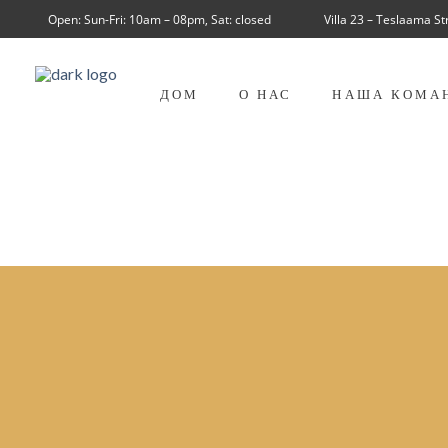
Open: Sun-Fri: 10am – 08pm, Sat: closed
Villa 23 – Teslaama S
ДОМ
О НАС
НАША КОМА