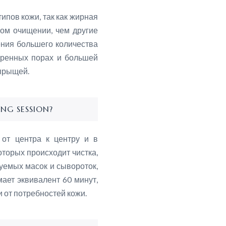
ипов кожи, так как жирная
ком очищении, чем другие
ения большего количества
иренных порах и большей
прыщей.
ING SESSION?
от центра к центру и в
оторых происходит чистка,
уемых масок и сывороток,
мает эквивалент 60 минут,
 от потребностей кожи.