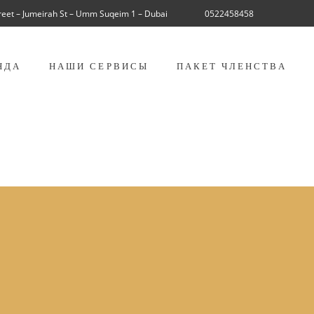
treet – Jumeirah St – Umm Suqeim 1 – Dubai
0522458458
НДА
НАШИ СЕРВИСЫ
ПАКЕТ ЧЛЕНСТВА