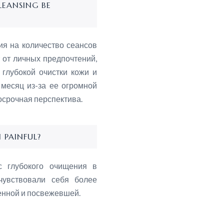
LEANSING BE
ия на количество сеансов
 от личных предпочтений,
глубокой очистки кожи и
 месяц из-за ее огромной
осрочная перспектива.
КОМПАНИЯ
К
N PAINFUL?
О нас
ВС
Политика клиники
Су
с глубокого очищения в
очувствовали себя более
Опрос пациентов
Гд
енной и посвежевшей.
Ви
Дж