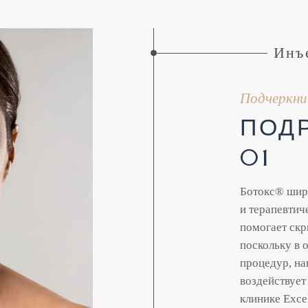
Инъ
Подчеркнит
ПОД
01
Ботокс® широ
и терапевтич
помогает скр
поскольку в 
процедур, на
воздействует
клинике Exce