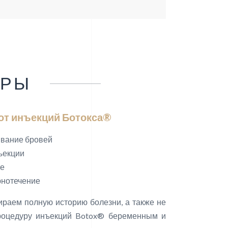
УРЫ
т инъекций Ботокса®
ивание бровей
нъекции
те
юнотечение
бираем полную историю болезни, а также не
роцедуру инъекций Botox® беременным и