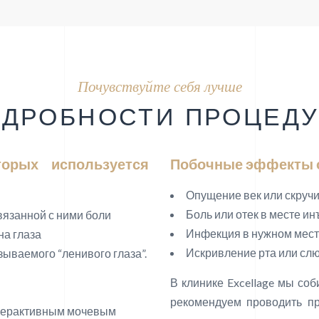
Почувствуйте себя лучше
ОДРОБНОСТИ ПРОЦЕД
торых используется
Побочные эффекты о
Опущение век или скруч
Боль или отек в месте и
вязанной с ними боли
Инфекция в нужном мес
на глаза
Искривление рта или сл
зываемого “ленивого глаза”.
В клинике Excellage мы со
и
рекомендуем проводить п
иперактивным мочевым