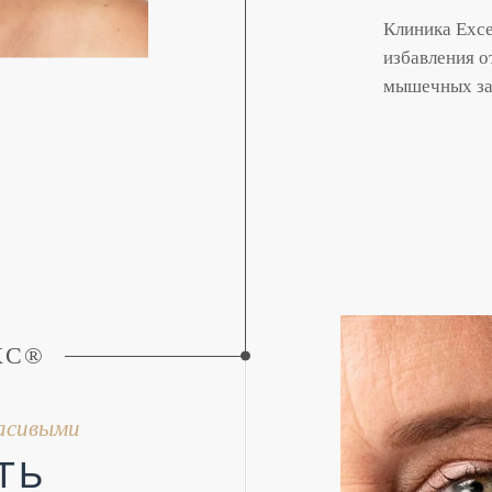
Клиника Exce
избавления о
мышечных за
КС®
расивыми
ТЬ