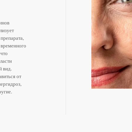
инов
лизует
 препарата,
 временного
 что
бласти
 вид.
авиться от
пергидроз,
ругие.