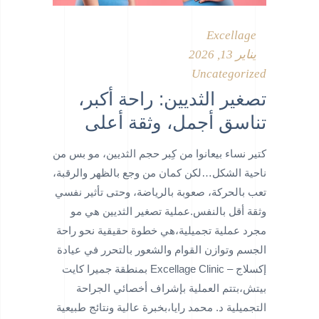
Excellage
يناير 13, 2026
Uncategorized
تصغير الثديين: راحة أكبر،
تناسق أجمل، وثقة أعلى
كتير نساء بيعانوا من كِبر حجم الثديين، مو بس من
ناحية الشكل…لكن كمان من وجع بالظهر والرقبة،
تعب بالحركة، صعوبة بالرياضة، وحتى تأثير نفسي
وثقة أقل بالنفس.عملية تصغير الثديين هي مو
مجرد عملية تجميلية،هي خطوة حقيقية نحو راحة
الجسم وتوازن القوام والشعور بالتحرر في عيادة
إكسلاج – Excellage Clinic بمنطقة جميرا كايت
بيتش،بتتم العملية بإشراف أخصائي الجراحة
التجميلية د. محمد رايا،بخبرة عالية ونتائج طبيعية