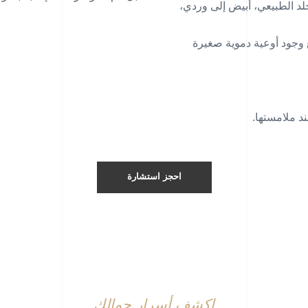
لجلد الطبيعي، أبيض إلى وردي،
مع وجود أوعية دموية صغيرة
د ملامستها.
احجز استشارة
اكشف أسرار جمالك