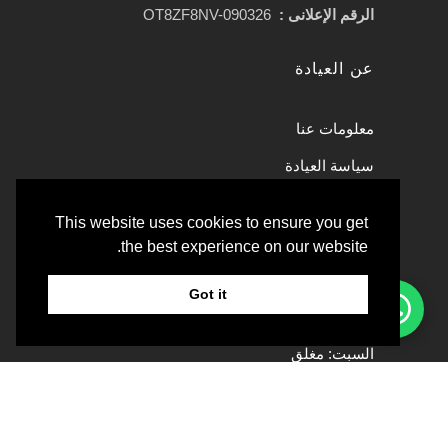
الرقم الإعلانى :
OT8ZF8NV-090326
عن العيادة
معلومات عنا
سياسة العيادة
حجز موعد
This website uses cookies to ensure you get
the best experience on our website.
المكان
Got it
الأحد – الجمعة: 10:00 صباحًا – 08:00 مساءً
السبت: مغلق
فيلا 23 – شارع تسلاما – شارع جميرا
أم سقيم 1 – دبي، الإمارات العربية المتحدة