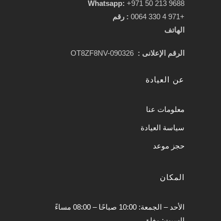
Whatsapp:
+971 50 213 9688
+971 4 330 0064
:
رقم
الهاتف
الرقم الإعلانى :
OT8ZF8NV-090326
عن العيادة
معلومات عنا
سياسة العيادة
حجز موعد
المكان
الأحد – الجمعة: 10:00 صباحًا – 08:00 مساءً
السبت: مغلق