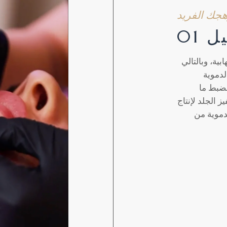
جك الفريد
 01
بية، وبالتالي
لدموية
لضبط ما
 الجلد لإنتاج
لدموية من