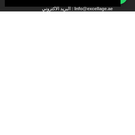
Info@excellage.ae : البريد الاكتروني
Whatsapp:
+971 50 213 9688
+971 4 330 0064
:
رقم
الهاتف
الرقم الإعلانى :
OT8ZF8NV-090326
عن العيادة
معلومات عنا
سياسة العيادة
حجز موعد
المكان