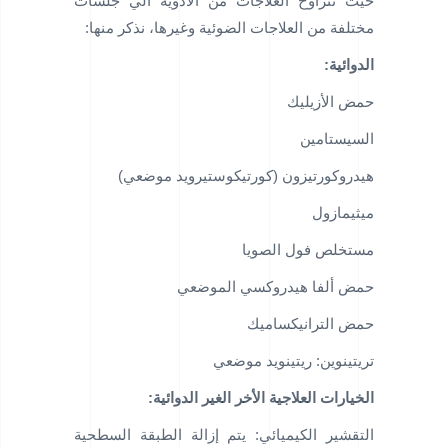
حيث تتراوح العلاجات من الأدوية الي جلسات
مختلفة من العلاجات الضوئية وغيرها، نذكر منها:
الدوائية:
حمض الأزيليك
السيستامين
هيدروكورتيزون (كورتيكوستيرويد موضعي)
ميثيمازول
مستخلص فول الصويا
حمض ألفا هيدروكسي الموضعي
حمض الترانيكساميك
تريتينوين: ريتينويد موضعي
الخيارات العلاجية الأخر الغير الدوائية:
التقشير الكيميائي: يتم إزالة الطبقة السطحية