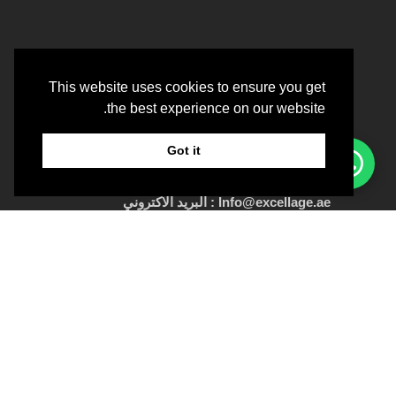
This website uses cookies to ensure you get
the best experience on our website.
Got it
Info@excellage.ae : البريد الاكتروني
Whatsapp:
+971 50 213 9688
+971 4 330 0064
:
رقم
الهاتف
الرقم الإعلانى :
OT8ZF8NV-090326
عن العيادة